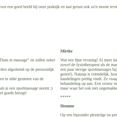
or een goed beeld bij onze praktijk en laat gerust ook zo'n mooie revi
Mirthe
Thuis in massage” en zullen zeker
Wat een fijne ervaring! Al meer da
zowel de fysiotherapeut als de man
den afgestemd op de persoonlijk
een paar stevige sportmassages bij
genot!). Natasja is vriendelijk, ho
en in stilte genieten van de
handelingen prettig vindt. Ze vraa
behandeling op aan. Een vrouw met
 als je een sportmassage neemt ;)
maar waar het ook niet ongemakkel
veel goeds brengt!
*****
Hemmo
Op een bijzonder plezierige en pr