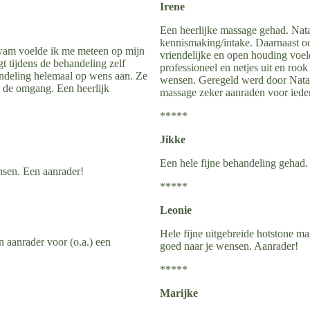
Irene
Een heerlijke massage gehad. Nata
kennismaking/intake. Daarnaast ook
kwam voelde ik me meteen op mijn
vriendelijke en open houding voel
t tijdens de behandeling zelf
professioneel en netjes uit en ro
handeling helemaal op wens aan. Ze
wensen. Geregeld werd door Natas
in de omgang. Een heerlijk
massage zeker aanraden voor ieder
*****
Jikke
Een hele fijne behandeling gehad.
nsen. Een aanrader!
*****
Leonie
Hele fijne uitgebreide hotstone mas
n aanrader voor (o.a.) een
goed naar je wensen. Aanrader!
*****
Marijke