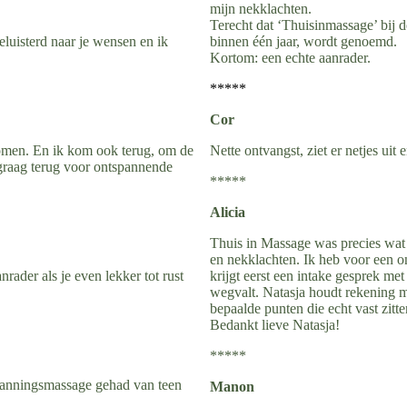
mijn nekklachten.
Terecht dat ‘Thuisinmassage’ bij d
luisterd naar je wensen en ik
binnen één jaar, wordt genoemd.
Kortom: een echte aanrader.
*****
Cor
komen. En ik kom ook terug, om de
Nette ontvangst, ziet er netjes ui
 graag terug voor ontspannende
*****
Alicia
Thuis in Massage was precies wat 
en nekklachten. Ik heb voor een 
ader als je even lekker tot rust
krijgt eerst een intake gesprek me
wegvalt. Natasja houdt rekening me
bepaalde punten die echt vast zitt
Bedankt lieve Natasja!
*****
spanningsmassage gehad van teen
Manon