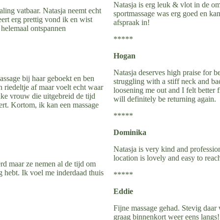
Natasja is erg leuk & vlot in de o
ling vatbaar. Natasja neemt echt
sportmassage was erg goed en kan 
ert erg prettig vond ik en wist
afspraak in!
r helemaal ontspannen
*****
Hogan
Natasja deserves high praise for b
assage bij haar geboekt en ben
struggling with a stiff neck and b
 riedeltje af maar voelt echt waar
loosening me out and I felt bette
uke vrouw die uitgebreid de tijd
will definitely be returning again.
oert. Kortom, ik kan een massage
*****
Dominika
Natasja is very kind and profession
location is lovely and easy to re
erd maar ze nemen al de tijd om
ig hebt. Ik voel me inderdaad thuis
*****
Eddie
Fijne massage gehad. Stevig daar
graag binnenkort weer eens langs!