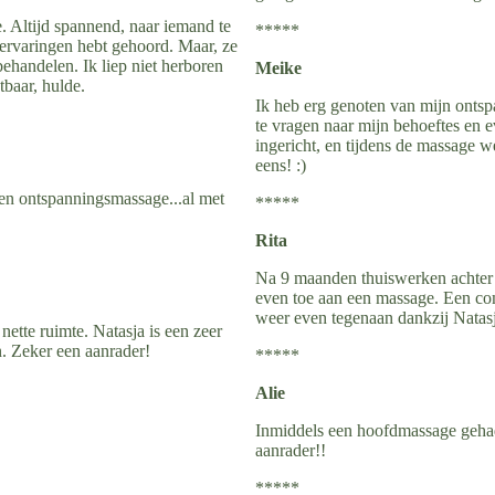
. Altijd spannend, naar iemand te
*****
 ervaringen hebt gehoord. Maar, ze
behandelen. Ik liep niet herboren
Meike
tbaar, hulde.
Ik heb erg genoten van mijn ontsp
te vragen naar mijn behoeftes en e
ingericht, en tijdens de massage w
eens! :)
t en ontspanningsmassage...al met
*****
Rita
Na 9 maanden thuiswerken achter 
even toe aan een massage. Een com
weer even tegenaan dankzij Natas
ette ruimte. Natasja is een zeer
. Zeker een aanrader!
*****
Alie
Inmiddels een hoofdmassage gehad
aanrader!!
*****