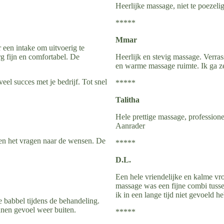
Heerlijke massage, niet te poezel
*****
Mmar
r een intake om uitvoerig te
g fijn en comfortabel. De
Heerlijk en stevig massage. Ver
en warme massage ruimte. Ik ga z
el succes met je bedrijf. Tot snel
*****
Talitha
Hele prettige massage, profession
Aanrader
 en het vragen naar de wensen. De
*****
D.L.
Een hele vriendelijke en kalme vr
massage was een fijne combi tusse
ik in een lange tijd niet gevoeld he
e babbel tijdens de behandeling.
nnen gevoel weer buiten.
*****